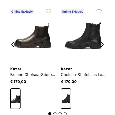
Online Exklusiv
Online Exklusiv
O
Kazar
Kazar
K
Braune Chelsea-Stiefel mit dicker Sohle
Chelsea-Stiefel aus Leder mit verziertem Elastikeinsatz
€ 170,00
€ 170,00
€