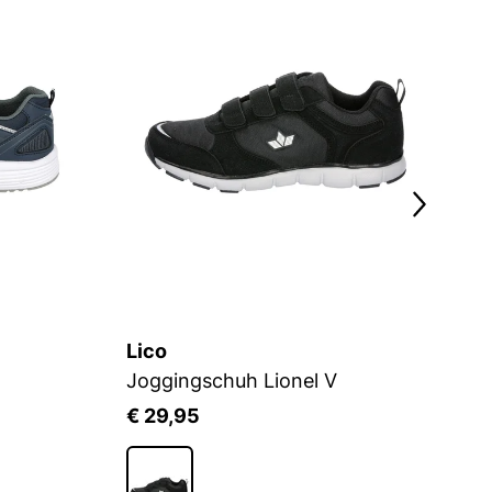
Lico
L
Joggingschuh Lionel V
J
€ 29,95
€