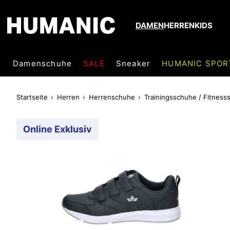
DAMEN
HERREN
KIDS
Damenschuhe
SALE
Sneaker
HUMANIC SPOR
Startseite
Herren
Herrenschuhe
Trainingsschuhe / Fitness
Online Exklusiv