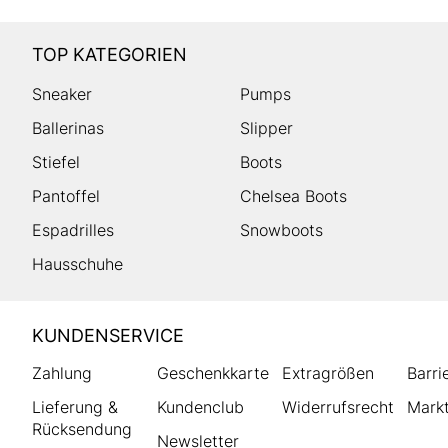
TOP KATEGORIEN
Sneaker
Pumps
Ballerinas
Slipper
Stiefel
Boots
Pantoffel
Chelsea Boots
Espadrilles
Snowboots
Hausschuhe
HUMANIC
KUNDENSERVICE
Footer
Zahlung
Geschenkkarte
Extragrößen
Barri
Lieferung &
Kundenclub
Widerrufsrecht
Markt
Rücksendung
Newsletter