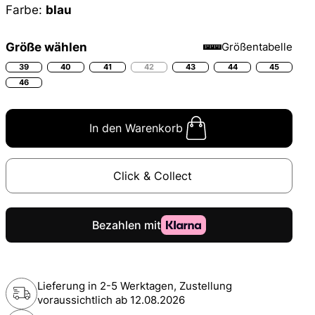
Farbe:
blau
Größe wählen
Größentabelle
39
40
41
42
43
44
45
46
In den Warenkorb
Click & Collect
Lieferung in 2-5 Werktagen, Zustellung
voraussichtlich ab
12.08.2026