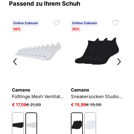
Passend zu Ihrem Schuh
Online Exklusiv
Online Exklusiv
20%
20%
Camano
Camano
N
Füßlinge Mesh Ventilation
Sneakersocken Studio-Line Pilates und Yoga
€ 17,59
€ 21,99
€ 15,99
€ 19,99
€