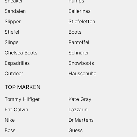
Sneaker
Pumps
Sandalen
Ballerinas
Slipper
Stiefeletten
Stiefel
Boots
Slings
Pantoffel
Chelsea Boots
Schnürer
Espadrilles
Snowboots
Outdoor
Hausschuhe
TOP MARKEN
Tommy Hilfiger
Kate Gray
Pat Calvin
Lazzarini
Nike
Dr.Martens
Boss
Guess