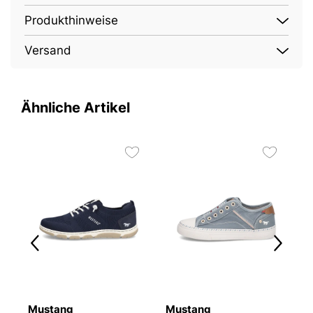
Produkthinweise
Versand
Ähnliche Artikel
Mustang
Mustang
M