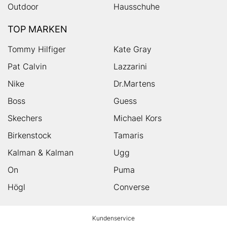
Outdoor
Hausschuhe
TOP MARKEN
Tommy Hilfiger
Kate Gray
Pat Calvin
Lazzarini
Nike
Dr.Martens
Boss
Guess
Skechers
Michael Kors
Birkenstock
Tamaris
Kalman & Kalman
Ugg
On
Puma
Högl
Converse
HUMANIC
Kundenservice
Footer