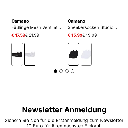
Camano
Camano
N
Füßlinge Mesh Ventilation
Sneakersocken Studio-Line Pilates und Yoga
€ 17,59
€ 21,99
€ 15,99
€ 19,99
€
Newsletter Anmeldung
Sichern Sie sich für die Erstanmeldung zum Newsletter
10 Euro für Ihren nächsten Einkauf!