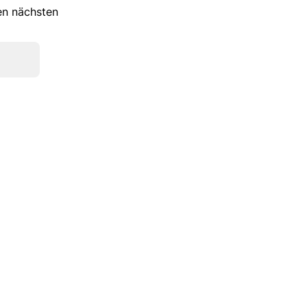
ren nächsten
Kate Gray
Pat Calvin
Nike
Dr.Martens
Guess
Skechers
Birkenstock
Tamaris
Ugg
On
Högl
Converse