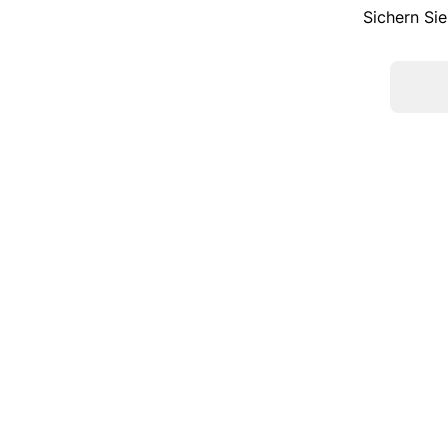
Sichern Sie
TOP KATEGORIEN
Sneaker
Pumps
Ballerinas
Slipper
Stiefel
Boots
Pantoffel
Chelsea Boots
Espadrilles
Snowboots
Hausschuhe