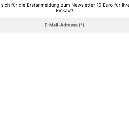
 sich für die Erstanmeldung zum Newsletter 10 Euro für Ih
Einkauf!
E-Mail-Adresse
(*)
Anmelden
TOP MARKEN
Sandalen
Tommy Hilfiger
Stiefeletten
Lazzarini
Slings
Boss
Schnürer
Michael Kors
Outdoor
Kalman & Kalman
Puma