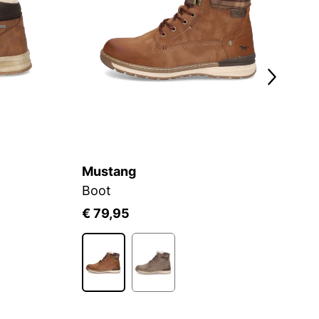
Mustang
M
Boot
B
€ 79,95
€