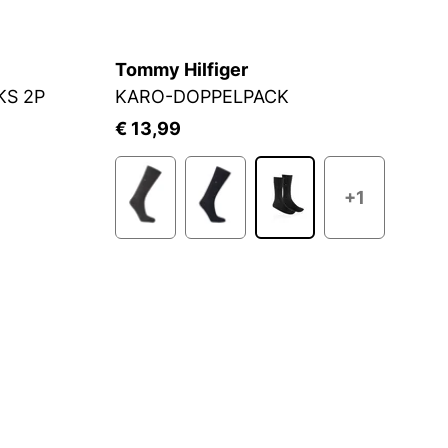
Tommy Hilfiger
J
KS 2P
KARO-DOPPELPACK
S
€ 13,99
€
+1