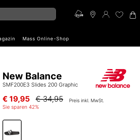
agazin
Mass Online-Shop
New Balance
SMF200E3 Slides 200 Graphic
€ 19,95
€ 34,95
Preis inkl. MwSt.
Sie sparen
42
%