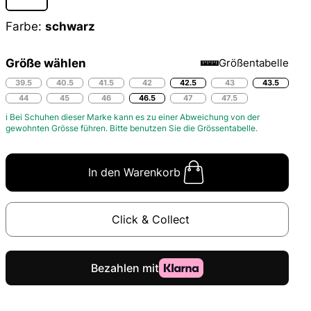
Farbe:
schwarz
Größe wählen
Größentabelle
39.5
40.5
41.5
42
42.5
43
43.5
44
45
46
46.5
47
47.5
ℹ Bei Schuhen dieser Marke kann es zu einer Abweichung von der
gewohnten Grösse führen. Bitte benutzen Sie die
Grössentabelle.
In den Warenkorb
Click & Collect