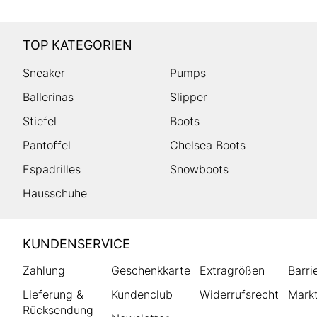
TOP KATEGORIEN
Sneaker
Pumps
Ballerinas
Slipper
Stiefel
Boots
Pantoffel
Chelsea Boots
Espadrilles
Snowboots
Hausschuhe
HUMANIC
KUNDENSERVICE
Footer
Zahlung
Geschenkkarte
Extragrößen
Barri
Lieferung &
Kundenclub
Widerrufsrecht
Markt
Rücksendung