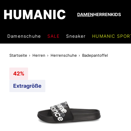
DAMEN
HERREN
KIDS
Damenschuhe
SALE
Sneaker
HUMANIC SPOR
Startseite
Herren
Herrenschuhe
Badepantoffel
42%
Extragröße