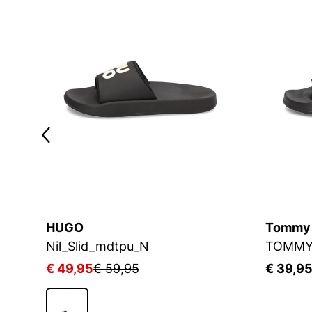
HUGO
Tommy H
Nil_Slid_mdtpu_N
€ 49,95
€ 59,95
€ 39,9