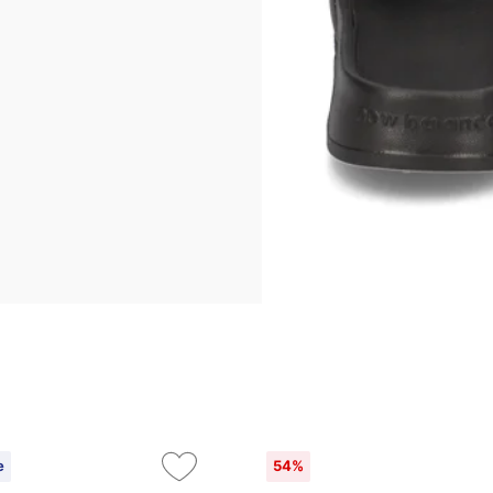
e
54%