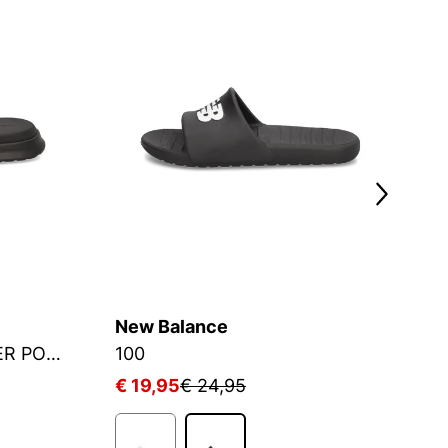
New Balance
C
DUAL DENSITY HILIFGER POOL SLIDE
100
S
€ 19,95
€ 24,95
€