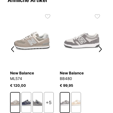
Ähnliche Artikel
New Balance
New Balance
N
ML574
BB480
B
€ 120,00
€ 99,95
€
1
+5