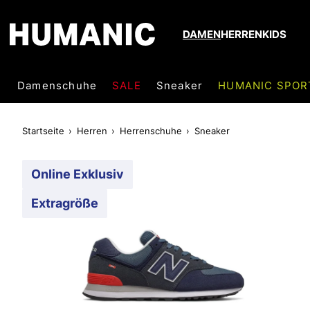
DAMEN
HERREN
KIDS
Damenschuhe
SALE
Sneaker
HUMANIC SPOR
Startseite
Herren
Herrenschuhe
Sneaker
Online Exklusiv
Extragröße