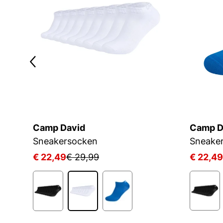
Camp David
Camp D
Sneakersocken
Sneake
€ 22,49
€ 29,99
€ 22,49
1