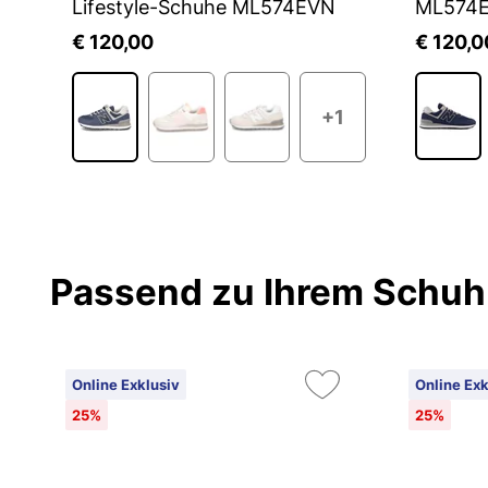
Lifestyle-Schuhe ML574EVN
ML574
€ 120,00
€ 120,0
5
+1
Passend zu Ihrem Schuh
Online Exklusiv
Online Exk
25%
25%