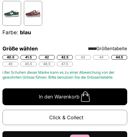
Farbe:
blau
Größe wählen
Größentabelle
40.5
41.5
42
42.5
43
44
44.5
45
45.5
46.5
47.5
ℹ Bei Schuhen dieser Marke kann es zu einer Abweichung von der
gewohnten Grösse führen. Bitte benutzen Sie die
Grössentabelle.
In den Warenkorb
Click & Collect