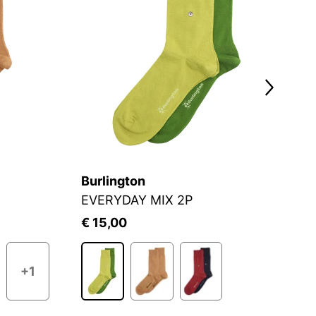
Burlington
C
EVERYDAY MIX 2P
S
€ 15,00
€
+1