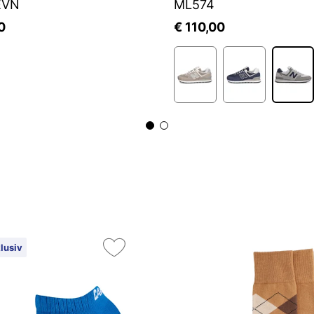
EVN
ML574
0
€ 110,00
lusiv