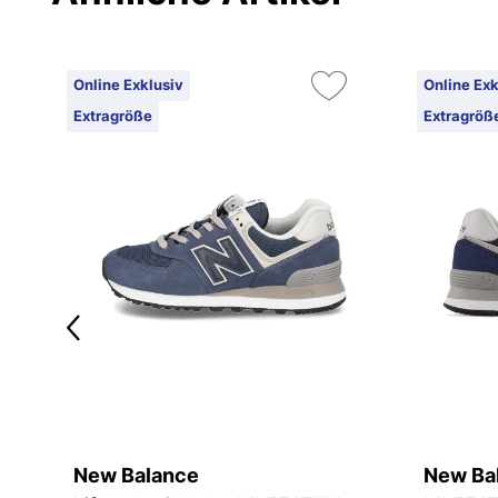
Online Exklusiv
Online Exk
Extragröße
Extragröß
New Balance
New Ba