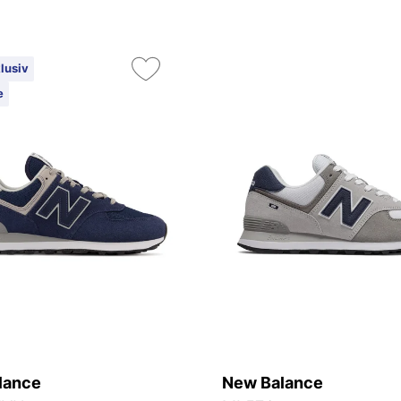
lusiv
e
lance
New Balance