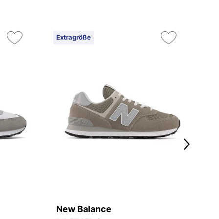
Extragröße
On
Ex
New Balance
N