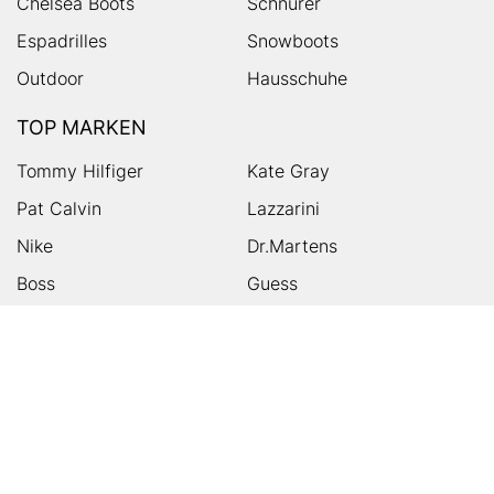
Chelsea Boots
Schnürer
Espadrilles
Snowboots
Outdoor
Hausschuhe
TOP MARKEN
Tommy Hilfiger
Kate Gray
Pat Calvin
Lazzarini
Nike
Dr.Martens
Boss
Guess
Skechers
Michael Kors
Birkenstock
Tamaris
Kalman & Kalman
Ugg
On
Puma
Högl
Converse