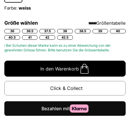
Farbe:
weiss
Größe wählen
Größentabelle
36
36.5
37.5
38
38.5
39
40
40.5
41
42
42.5
ℹ Bei Schuhen dieser Marke kann es zu einer Abweichung von der
gewohnten Grösse führen. Bitte benutzen Sie die
Grössentabelle.
In den Warenkorb
Click & Collect