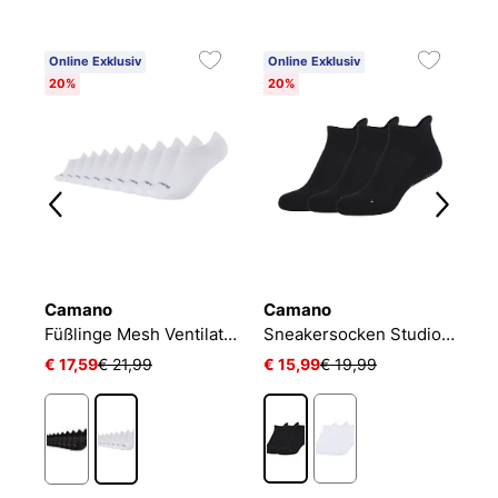
Online Exklusiv
Online Exklusiv
20%
20%
Camano
Camano
N
NIKE EVERYDAY CUSHIONED
Füßlinge Mesh Ventilation
Sneakersocken Studio-Line Pilates und Yoga
€ 17,59
€ 21,99
€ 15,99
€ 19,99
€