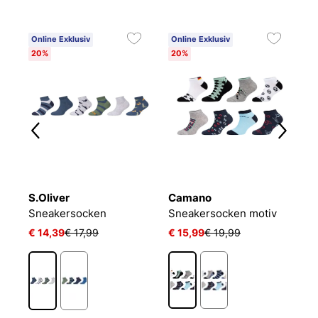
Online Exklusiv
Online Exklusiv
20%
20%
S.Oliver
Camano
P
LIN KIDS CRW 3P WHITE/MGREYH/BLACK
Sneakersocken
Sneakersocken motiv
€ 14,39
€ 17,99
€ 15,99
€ 19,99
€ 
1