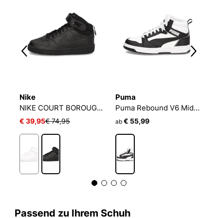
Nike
Puma
P
NIKE COURT BOROUGH MID 2
Puma Rebound V6 Mid Jr
€ 39,95
€ 74,95
€ 55,99
€
ab
Passend zu Ihrem Schuh