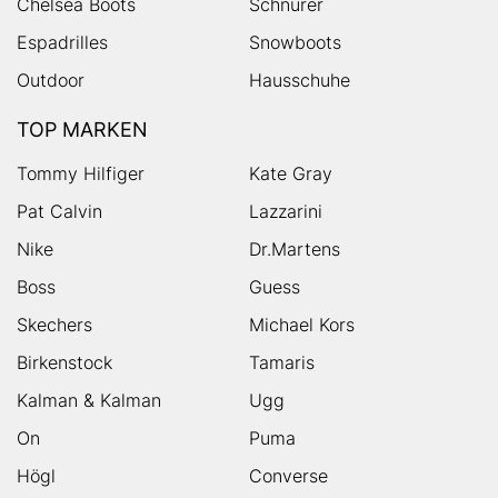
Chelsea Boots
Schnürer
Espadrilles
Snowboots
Outdoor
Hausschuhe
TOP MARKEN
Tommy Hilfiger
Kate Gray
Pat Calvin
Lazzarini
Nike
Dr.Martens
Boss
Guess
Skechers
Michael Kors
Birkenstock
Tamaris
Kalman & Kalman
Ugg
On
Puma
Högl
Converse