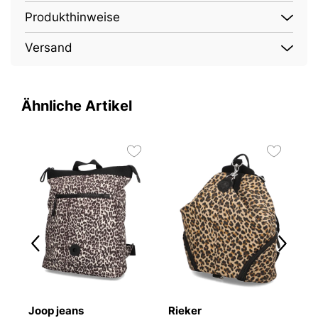
Produkthinweise
Versand
Ähnliche Artikel
4
Joop jeans
Rieker
K