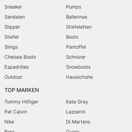
Sneaker
Pumps
Sandalen
Ballerinas
Slipper
Stiefeletten
Stiefel
Boots
Slings
Pantoffel
Chelsea Boots
Schnürer
Espadrilles
Snowboots
Outdoor
Hausschuhe
TOP MARKEN
Tommy Hilfiger
Kate Gray
Pat Calvin
Lazzarini
Nike
Dr.Martens
Boss
Guess