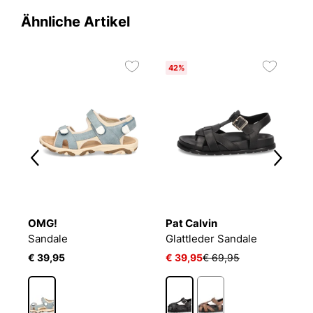
Ähnliche Artikel
42%
4
OMG!
Pat Calvin
S
Sandale
Glattleder Sandale
M
€ 39,95
€ 39,95
€ 69,95
€