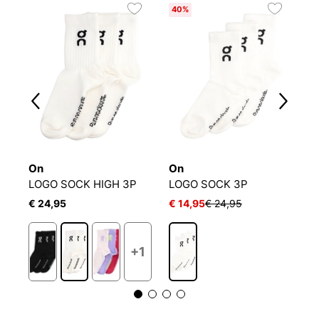
40%
3
On
On
O
LOGO SOCK HIGH 3P
LOGO SOCK 3P
€ 24,95
€ 14,95
€ 24,95
€
+1