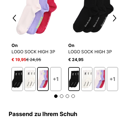
On
On
O
E BREEZE ROLLRAND
LOGO SOCK HIGH 3P
LOGO SOCK HIGH 3P
L
€ 19,95
€ 24,95
€ 24,95
€
+1
+1
Passend zu Ihrem Schuh