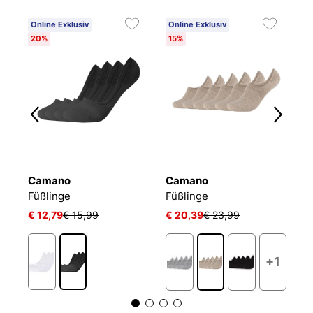
Online Exklusiv
Online Exklusiv
20%
15%
Camano
Camano
T
Füßlinge Mesh Ventilation
Füßlinge
Füßlinge
F
€ 12,79
€ 15,99
€ 20,39
€ 23,99
€ 
+1