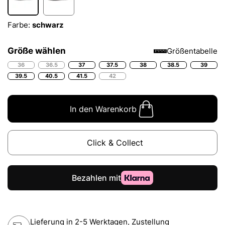
Farbe:
schwarz
Größe wählen
Größentabelle
36
36.5
37
37.5
38
38.5
39
39.5
40.5
41.5
42
In den Warenkorb
Click & Collect
Lieferung in 2-5 Werktagen, Zustellung