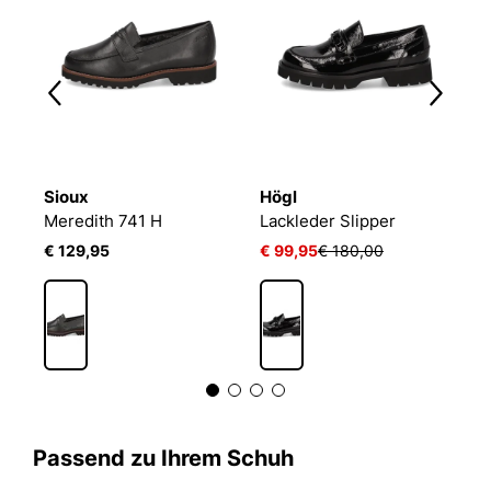
Sioux
Högl
P
JOSEF SEIBEL Marta 22 | Halbschuh für Damen | Schwarz
Meredith 741 H
Lackleder Slipper
Gl
€ 129,95
€ 99,95
€ 180,00
€
Passend zu Ihrem Schuh