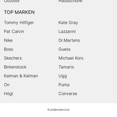
Outdoor
Hausschuhe
TOP MARKEN
Tommy Hilfiger
Kate Gray
Pat Calvin
Lazzarini
Nike
Dr.Martens
Boss
Guess
Skechers
Michael Kors
Birkenstock
Tamaris
Kalman & Kalman
Ugg
On
Puma
Högl
Converse
HUMANIC
Kundenservice
Footer