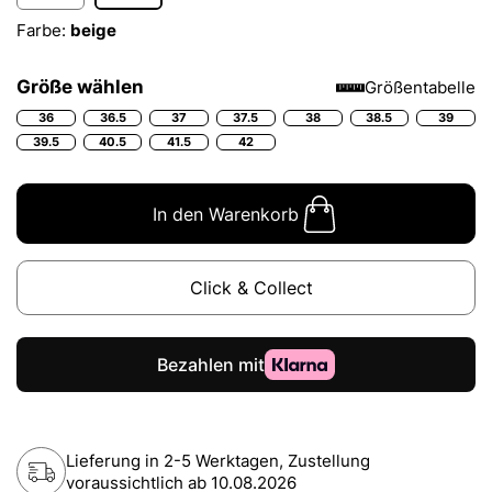
Farbe:
beige
Größe wählen
Größentabelle
36
36.5
37
37.5
38
38.5
39
39.5
40.5
41.5
42
In den Warenkorb
Click & Collect
Lieferung in 2-5 Werktagen, Zustellung
voraussichtlich ab
10.08.2026