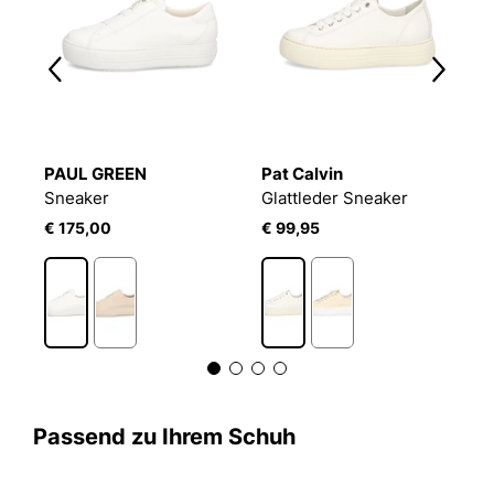
rs
PAUL GREEN
Pat Calvin
P
Sneaker
Glattleder Sneaker
V
€ 175,00
€ 99,95
€
Passend zu Ihrem Schuh