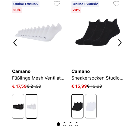
Online Exklusiv
Online Exklusiv
20%
20%
Camano
Camano
N
NIKE EVERYDAY CUSHIONED
Füßlinge Mesh Ventilation
Sneakersocken Studio-Line Pilates und Yoga
€ 17,59
€ 21,99
€ 15,99
€ 19,99
€