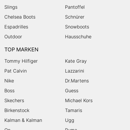
Slings
Pantoffel
Chelsea Boots
Schnürer
Espadrilles
Snowboots
Outdoor
Hausschuhe
TOP MARKEN
Tommy Hilfiger
Kate Gray
Pat Calvin
Lazzarini
Nike
Dr.Martens
Boss
Guess
Skechers
Michael Kors
Birkenstock
Tamaris
Kalman & Kalman
Ugg
On
Puma