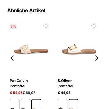
Ähnliche Artikel
21%
1
Pat Calvin
S.Oliver
P
Pantoffel
Pantoffel
P
€ 54,95
€ 69,95
€ 44,95
€