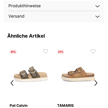
Produkthinweise
Versand
Ähnliche Artikel
41%
21%
4
Pat Calvin
TAMARIS
G