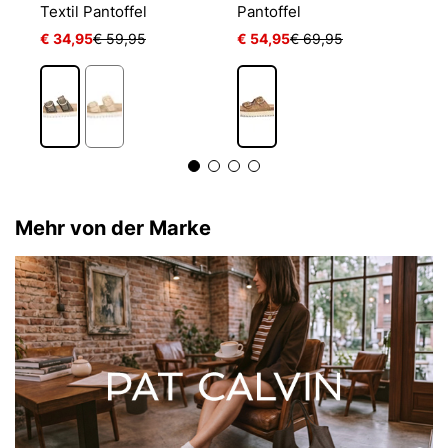
Textil Pantoffel
Pantoffel
F
€ 34,95
€ 59,95
€ 54,95
€ 69,95
€
Mehr von der Marke