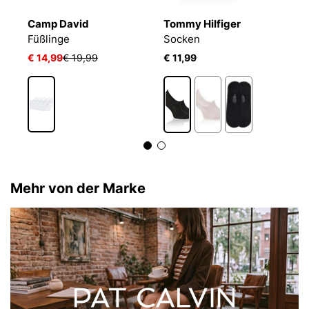
Camp David
Tommy Hilfiger
T
Füßlinge
Socken
S
€ 14,99
€ 19,99
€ 11,99
€ 
Mehr von der Marke