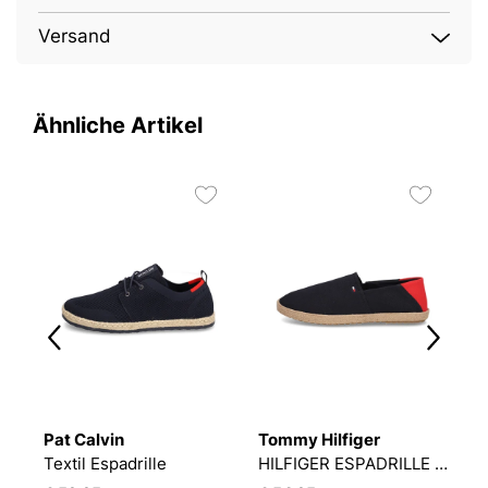
Versand
Ähnliche Artikel
2
Pat Calvin
Tommy Hilfiger
P
HILFIGER ESPADRILLE CORETEXTILE
Textil Espadrille
HILFIGER ESPADRILLE CORETEXTILE
V