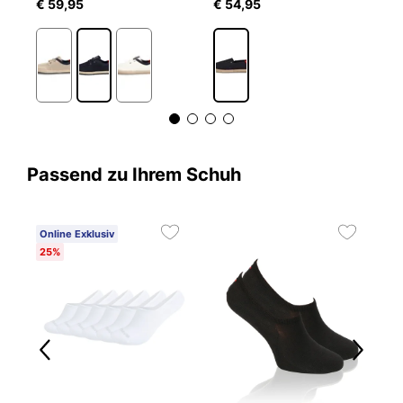
€ 59,95
€ 54,95
€
Passend zu Ihrem Schuh
Online Exklusiv
25%