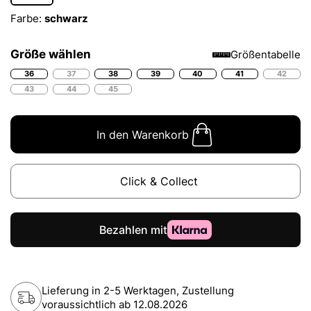
Farbe:
schwarz
Größe wählen
Größentabelle
36
37
38
39
40
41
42
43
44
45
In den Warenkorb
Click & Collect
Lieferung in 2-5 Werktagen, Zustellung
voraussichtlich ab
12.08.2026