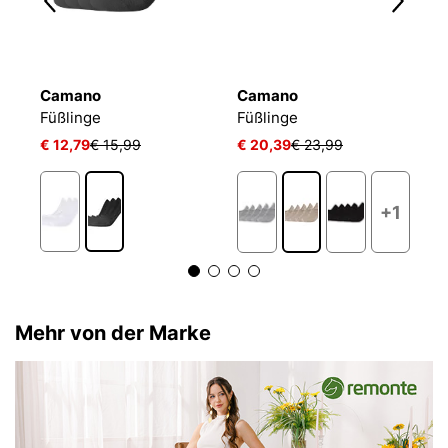
Camano
Camano
T
Füßlinge Mesh Ventilation
Füßlinge
Füßlinge
F
€ 12,79
€ 15,99
€ 20,39
€ 23,99
€ 
+1
Mehr von der Marke