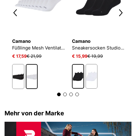
Camano
Camano
N
Füßlinge Mesh Ventilation
Sneakersocken Studio-Line Pilates und Yoga
€ 17,59
€ 21,99
€ 15,99
€ 19,99
€
Mehr von der Marke