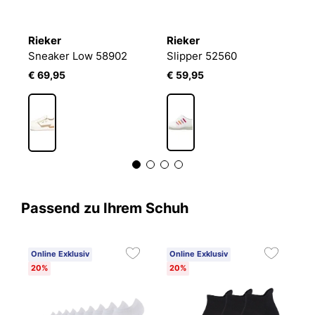
Rieker
Rieker
R
Sneaker Low 58902
Slipper 52560
S
€ 69,95
€ 59,95
€
Passend zu Ihrem Schuh
Online Exklusiv
Online Exklusiv
20%
20%