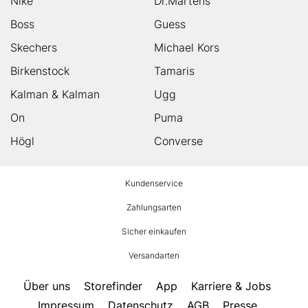
Nike
Dr.Martens
Boss
Guess
Skechers
Michael Kors
Birkenstock
Tamaris
Kalman & Kalman
Ugg
On
Puma
Högl
Converse
HUMANIC
Kundenservice
Footer
Zahlungsarten
Sicher einkaufen
Versandarten
Über uns
Storefinder
App
Karriere & Jobs
Impressum
Datenschutz
AGB
Presse