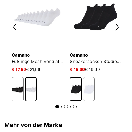
Camano
Camano
N
NIKE EVERYDAY CUSHIONED
Füßlinge Mesh Ventilation
Sneakersocken Studio-Line Pilates und Yoga
€ 17,59
€ 21,99
€ 15,99
€ 19,99
€
Mehr von der Marke