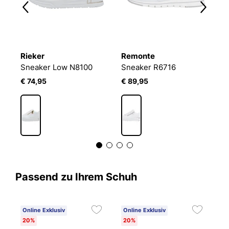
Rieker
Remonte
R
Sneaker Low N8100
Sneaker R6716
S
€ 74,95
€ 89,95
€
Passend zu Ihrem Schuh
Online Exklusiv
Online Exklusiv
20%
20%