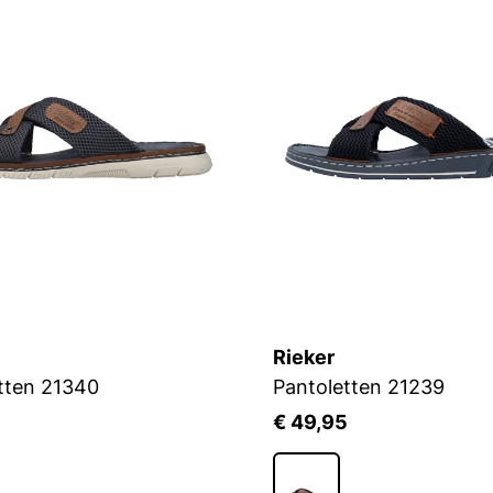
Rieker
tten 21340
Pantoletten 21239
5
€ 49,95