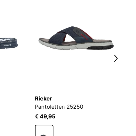
Rieker
R
Pantoletten 25250
P
€ 49,95
€