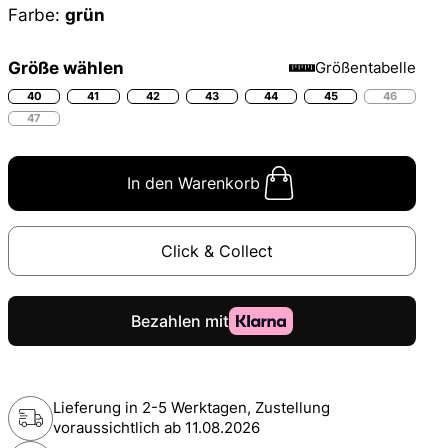
Farbe:
grün
Größe wählen
Größentabelle
40
41
42
43
44
45
46
47
In den Warenkorb
Click & Collect
Lieferung in 2-5 Werktagen, Zustellung
voraussichtlich ab
11.08.2026