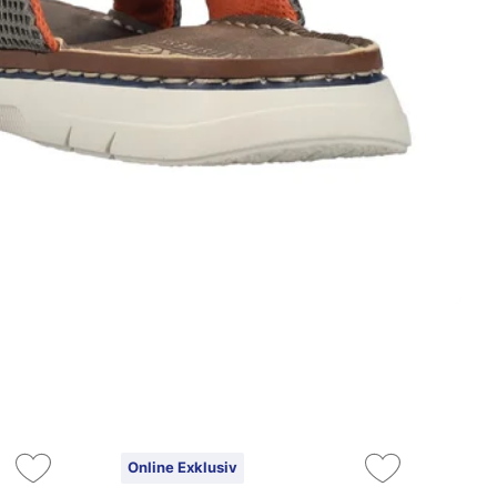
Online Exklusiv
On