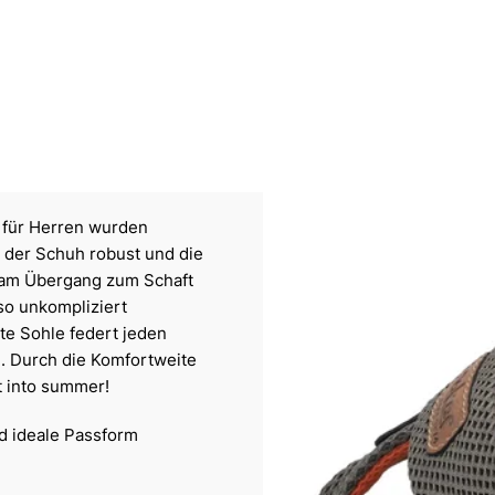
n für Herren wurden
t der Schuh robust und die
 am Übergang zum Schaft
so unkompliziert
e Sohle federt jeden
h. Durch die Komfortweite
t into summer!
nd ideale Passform