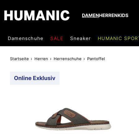
DAMEN
HERREN
KIDS
Damenschuhe
SALE
Sneaker
HUMANIC SPOR
Startseite
Herren
Herrenschuhe
Pantoffel
Online Exklusiv