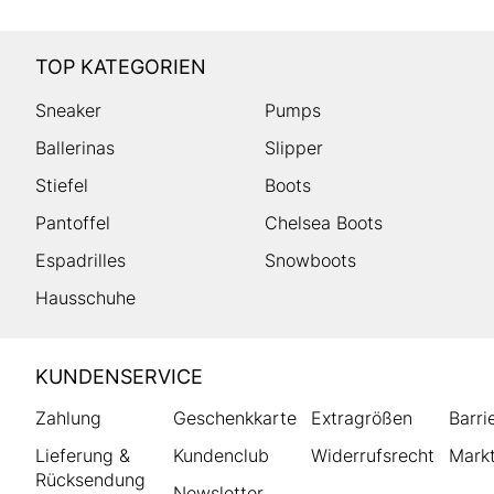
TOP KATEGORIEN
Sneaker
Pumps
Ballerinas
Slipper
Stiefel
Boots
Pantoffel
Chelsea Boots
Espadrilles
Snowboots
Hausschuhe
HUMANIC
KUNDENSERVICE
Footer
Zahlung
Geschenkkarte
Extragrößen
Barri
Lieferung &
Kundenclub
Widerrufsrecht
Markt
Rücksendung
Newsletter