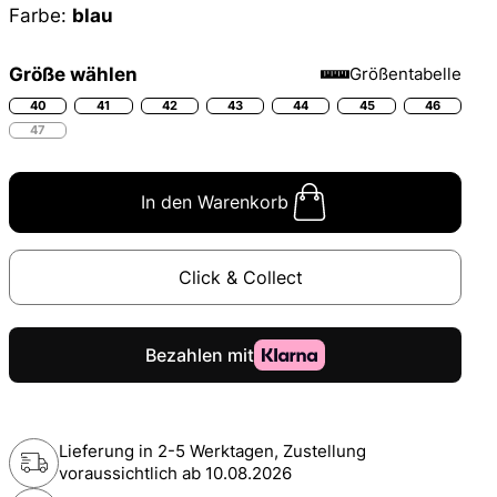
Farbe:
blau
Größe wählen
Größentabelle
40
41
42
43
44
45
46
47
In den Warenkorb
Click & Collect
Lieferung in 2-5 Werktagen, Zustellung
voraussichtlich ab
10.08.2026