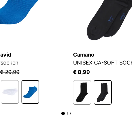
avid
Camano
rsocken
UNISEX CA-SOFT SOC
€ 29,99
€ 8,99