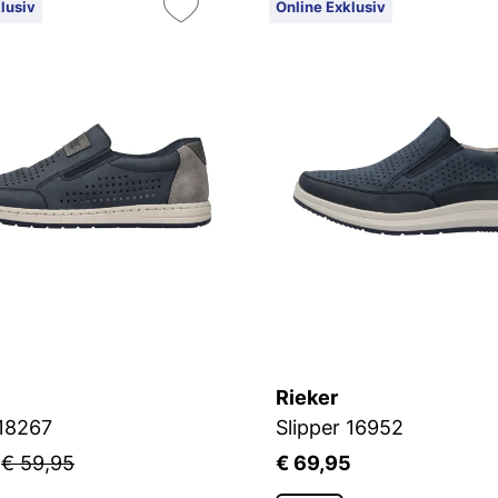
lusiv
Online Exklusiv
Rieker
 18267
Slipper 16952
6
€ 59,95
€ 69,95