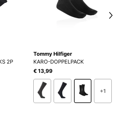
Tommy Hilfiger
C
KS 2P
KARO-DOPPELPACK
S
€ 13,99
€
+1