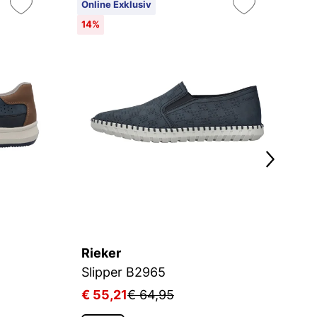
Online Exklusiv
On
14%
Rieker
R
Slipper B2965
Sl
€ 55,21
€ 64,95
€