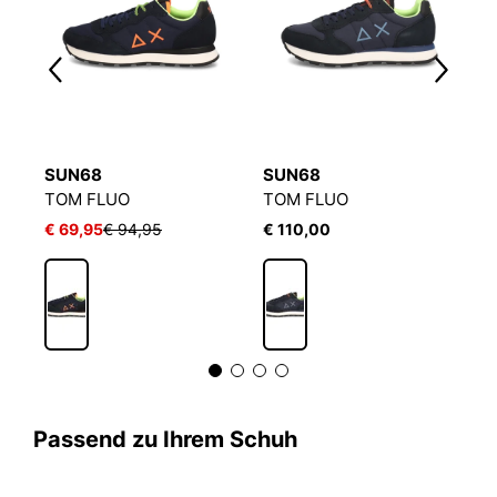
SUN68
SUN68
S
TOM FLUO
TOM FLUO
T
€ 69,95
€ 94,95
€ 110,00
€
Passend zu Ihrem Schuh