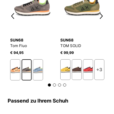
SUN68
SUN68
S
Tom Fluo
TOM SOLID
T
€ 94,95
€ 99,99
€
+3
Passend zu Ihrem Schuh