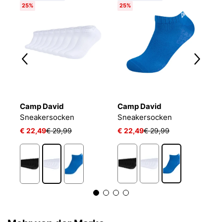
25%
25%
Camp David
Camp David
B
Sneakersocken
Sneakersocken
E
€ 22,49
€ 29,99
€ 22,49
€ 29,99
€
1