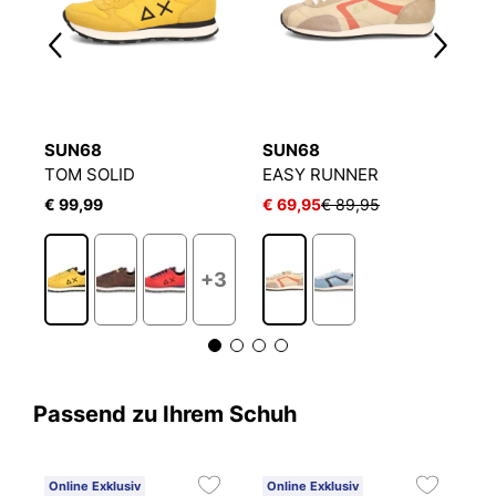
SUN68
SUN68
S
TOM SOLID
EASY RUNNER
E
€ 99,99
€ 69,95
€ 89,95
€
+3
Passend zu Ihrem Schuh
Online Exklusiv
Online Exklusiv