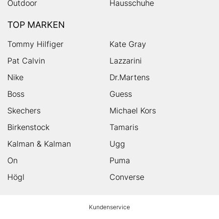
Outdoor
Hausschuhe
TOP MARKEN
Tommy Hilfiger
Kate Gray
Pat Calvin
Lazzarini
Nike
Dr.Martens
Boss
Guess
Skechers
Michael Kors
Birkenstock
Tamaris
Kalman & Kalman
Ugg
On
Puma
Högl
Converse
HUMANIC
Kundenservice
Footer