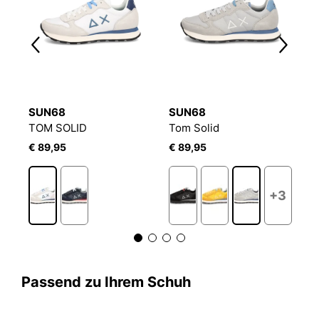
SUN68
SUN68
S
TOM SOLID
Tom Solid
T
€ 89,95
€ 89,95
€
3
+3
Passend zu Ihrem Schuh