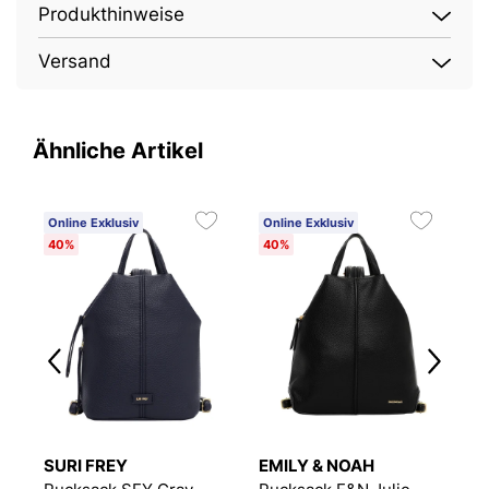
Produkthinweise
Versand
Ähnliche Artikel
Online Exklusiv
Online Exklusiv
O
40%
40%
4
SURI FREY
EMILY & NOAH
S