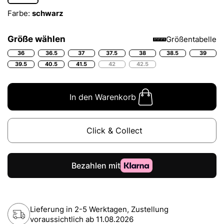
Farbe:
schwarz
Größe wählen
Größentabelle
36
36.5
37
37.5
38
38.5
39
39.5
40.5
41.5
42
42.5
In den Warenkorb
Click & Collect
Lieferung in 2-5 Werktagen, Zustellung
voraussichtlich ab
11.08.2026