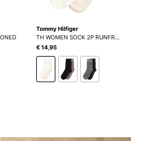
Tommy Hilfiger
J
IONED
TH WOMEN SOCK 2P RUNFREE
S
€ 14,95
€