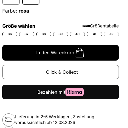
Farbe:
rosa
Größe wählen
Größentabelle
36
37
38
39
40
41
42
In den Warenkorb
Click & Collect
Lieferung in 2-5 Werktagen, Zustellung
voraussichtlich ab
12.08.2026