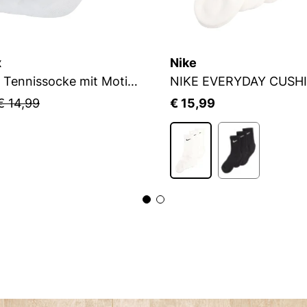
x
Nike
Flip Sox Tennissocke mit Motiv Flip Sox Tennissocke mit Motiv
NIKE EVERYDAY CUSH
€ 14,99
€ 15,99