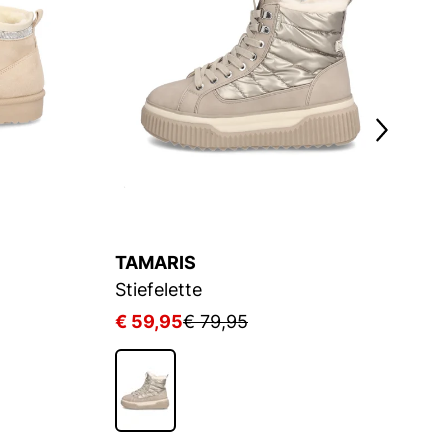
TAMARIS
L
Stiefelette
C
€ 59,95
€ 79,95
€