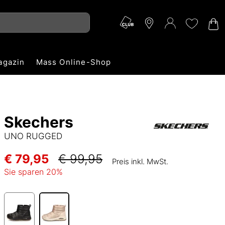
agazin
Mass Online-Shop
Skechers
UNO RUGGED
€ 79,95
€ 99,95
Preis inkl. MwSt.
Sie sparen
20
%