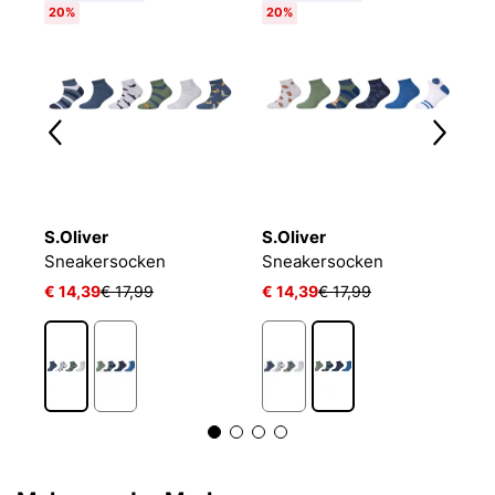
20%
20%
S.Oliver
S.Oliver
P
LIN KIDS CRW 3P WHITE/MGREYH/BLACK
Sneakersocken
Sneakersocken
J
€ 14,39
€ 17,99
€ 14,39
€ 17,99
€ 
1