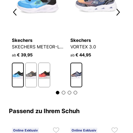
Skechers
Skechers
S
h
SKECHERS METEOR-LIGHTS - KRENDOX
VORTEX 3.0
€ 39,95
€ 44,95
ab
ab
a
Passend zu Ihrem Schuh
Online Exklusiv
Online Exklusiv