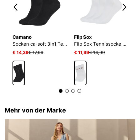
Camano
Flip Sox
N
Socken ca-soft 3in1 Tencel Wolle Bambus
Flip Sox Tennissocke mit Motiv Flip Sox Tennissocke mit Motiv
€ 14,39
€ 17,99
€ 11,99
€ 14,99
€
Mehr von der Marke