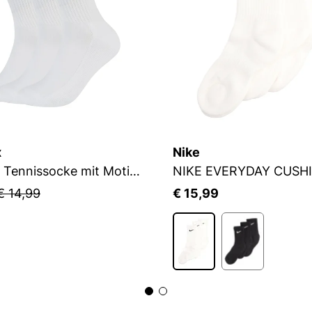
x
Nike
Flip Sox Tennissocke mit Motiv Flip Sox Tennissocke mit Motiv
NIKE EVERYDAY CUSH
€ 14,99
€ 15,99