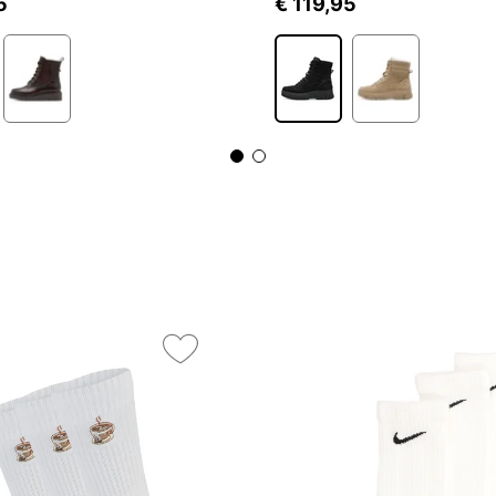
5
€ 119,95