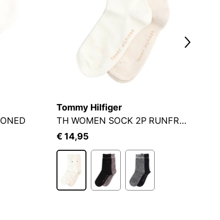
Tommy Hilfiger
J
IONED
TH WOMEN SOCK 2P RUNFREE
S
€ 14,95
€