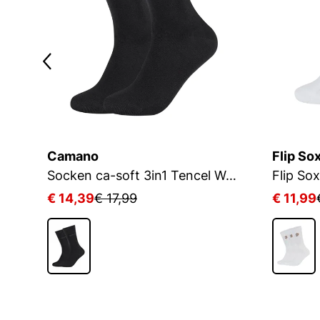
Camano
Flip So
Socken ca-soft 3in1 Tencel Wolle Bambus
€ 14,39
€ 17,99
€ 11,99