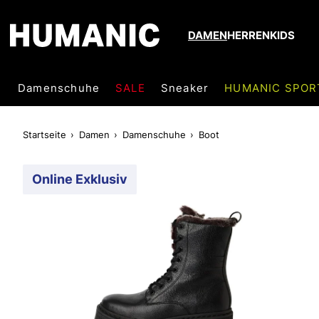
DAMEN
HERREN
KIDS
Damenschuhe
SALE
Sneaker
HUMANIC SPOR
Startseite
Damen
Damenschuhe
Boot
Online Exklusiv