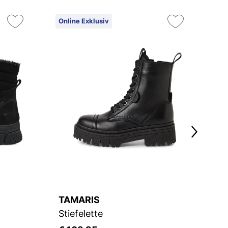
Online Exklusiv
On
2
TAMARIS
T
Stiefelette
St