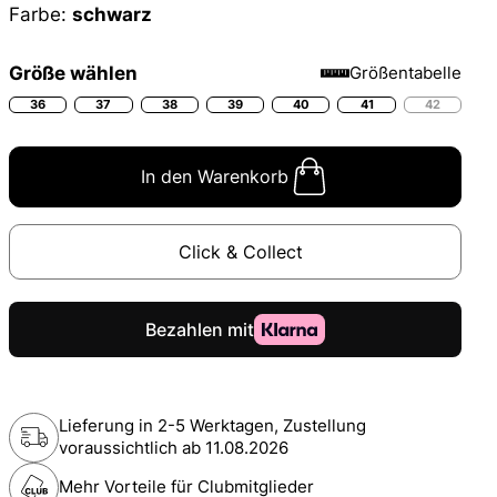
Farbe:
schwarz
Größe wählen
Größentabelle
36
37
38
39
40
41
42
In den Warenkorb
Click & Collect
Lieferung in 2-5 Werktagen, Zustellung
voraussichtlich ab
11.08.2026
Mehr Vorteile für Clubmitglieder