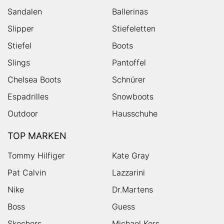
Sandalen
Ballerinas
Slipper
Stiefeletten
Stiefel
Boots
Slings
Pantoffel
Chelsea Boots
Schnürer
Espadrilles
Snowboots
Outdoor
Hausschuhe
TOP MARKEN
Tommy Hilfiger
Kate Gray
Pat Calvin
Lazzarini
Nike
Dr.Martens
Boss
Guess
Skechers
Michael Kors