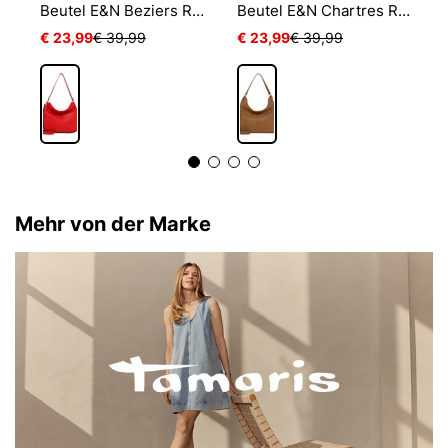
Beutel E&N Beziers RUE 09
Beutel E&N Chartres RUE 09
B
€ 23,99
€ 39,99
€ 23,99
€ 39,99
€ 
Mehr von der Marke