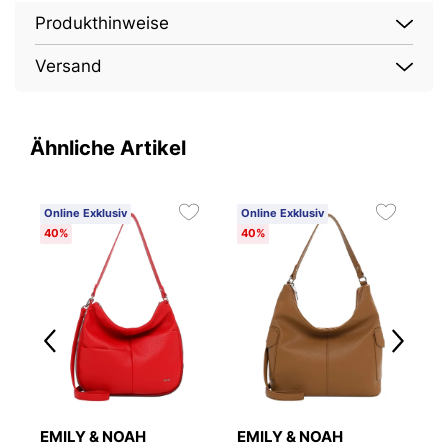
Produkthinweise
Versand
Ähnliche Artikel
Online Exklusiv
Online Exklusiv
O
40%
40%
4
EMILY & NOAH
EMILY & NOAH
T