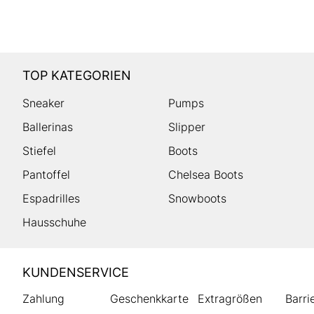
TOP KATEGORIEN
Sneaker
Pumps
Ballerinas
Slipper
Stiefel
Boots
Pantoffel
Chelsea Boots
Espadrilles
Snowboots
Hausschuhe
HUMANIC
KUNDENSERVICE
Footer
Zahlung
Geschenkkarte
Extragrößen
Barri