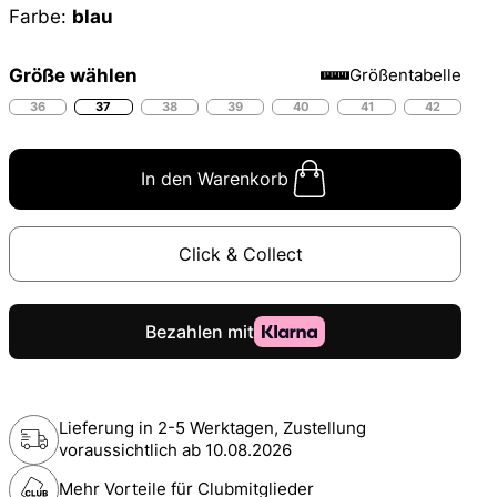
Farbe:
blau
Größe wählen
Größentabelle
36
37
38
39
40
41
42
In den Warenkorb
Click & Collect
Lieferung in 2-5 Werktagen, Zustellung
voraussichtlich ab
10.08.2026
Mehr Vorteile für Clubmitglieder