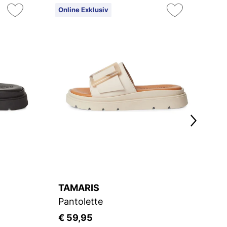
Online Exklusiv
On
TAMARIS
T
Pantolette
Pa
€ 59,95
€