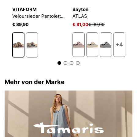
VITAFORM
Bayton
K
ten
Veloursleder Pantoletten
ATLAS
V
€ 89,90
€ 81,00
€ 90,00
€
+4
Mehr von der Marke