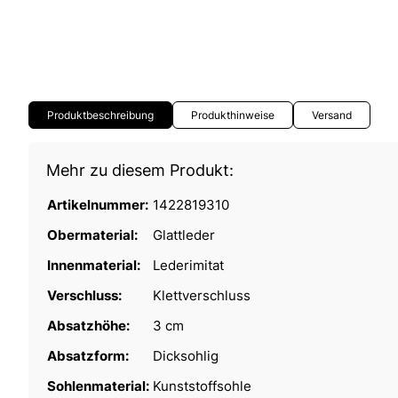
Produktbeschreibung
Produkthinweise
Versand
Mehr zu diesem Produkt:
Artikelnummer:
1422819310
Obermaterial:
Glattleder
Innenmaterial:
Lederimitat
Verschluss:
Klettverschluss
Absatzhöhe:
3 cm
Absatzform:
Dicksohlig
Sohlenmaterial:
Kunststoffsohle