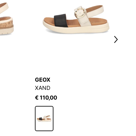
GEOX
S
XAND
S
€ 110,00
€