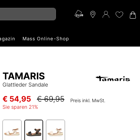
agazin
Mass Online-Shop
TAMARIS
Glattleder Sandale
€ 54,95
€ 69,95
Preis inkl. MwSt.
Sie sparen
21
%