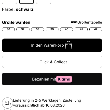
Farbe:
schwarz
Größe wählen
Größentabelle
36
37
38
39
40
41
42
In den Warenkorb
Click & Collect
Lieferung in 2-5 Werktagen, Zustellung
voraussichtlich ab
10.08.2026