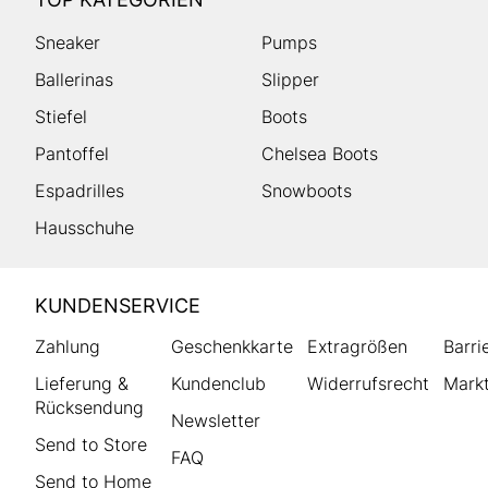
Sneaker
Pumps
Ballerinas
Slipper
Stiefel
Boots
Pantoffel
Chelsea Boots
Espadrilles
Snowboots
Hausschuhe
HUMANIC
KUNDENSERVICE
Footer
Zahlung
Geschenkkarte
Extragrößen
Barri
Lieferung &
Kundenclub
Widerrufsrecht
Markt
Rücksendung
Newsletter
Send to Store
FAQ
Send to Home