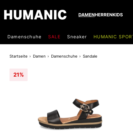
DAMEN
HERREN
KIDS
Damenschuhe
SALE
Sneaker
HUMANIC SPOR
Startseite
Damen
Damenschuhe
Sandale
21%