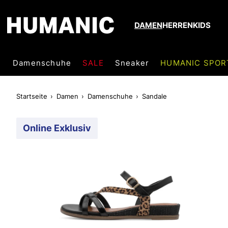
DAMEN
HERREN
KIDS
Damenschuhe
SALE
Sneaker
HUMANIC SPOR
Startseite
Damen
Damenschuhe
Sandale
Online Exklusiv