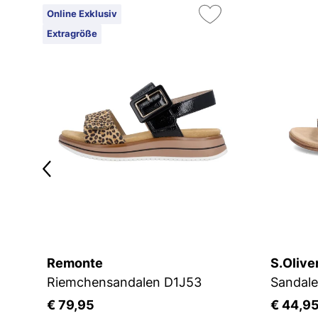
Online Exklusiv
Extragröße
Remonte
S.Olive
Riemchensandalen D1J53
Sandale
€ 79,95
€ 44,9