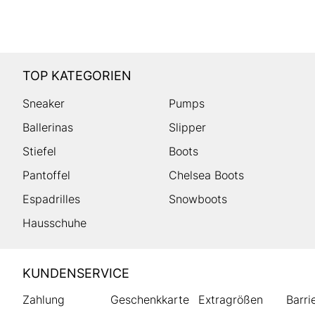
TOP KATEGORIEN
Sneaker
Pumps
Ballerinas
Slipper
Stiefel
Boots
Pantoffel
Chelsea Boots
Espadrilles
Snowboots
Hausschuhe
HUMANIC
KUNDENSERVICE
Footer
Zahlung
Geschenkkarte
Extragrößen
Barri