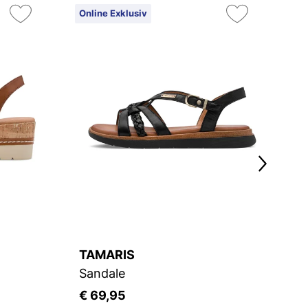
Online Exklusiv
On
8
TAMARIS
M
Sandale
S
€ 69,95
€