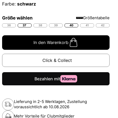
Farbe:
schwarz
Größe wählen
Größentabelle
36
37
38
39
40
41
42
In den Warenkorb
Click & Collect
Lieferung in 2-5 Werktagen, Zustellung
voraussichtlich ab
10.08.2026
Mehr Vorteile für Clubmitglieder