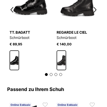
TT. BAGATT
REGARDE LE CIEL
S
Schnürboot
Schnürboot
S
€ 89,95
€ 140,00
€
Passend zu Ihrem Schuh
Online Exklusiv
Online Exklusiv