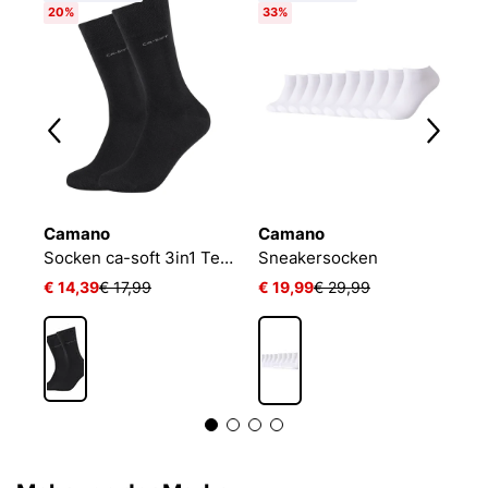
20%
33%
Camano
Camano
N
Socken ca-soft 3in1 Tencel Wolle Bambus
Sneakersocken
€ 14,39
€ 17,99
€ 19,99
€ 29,99
€