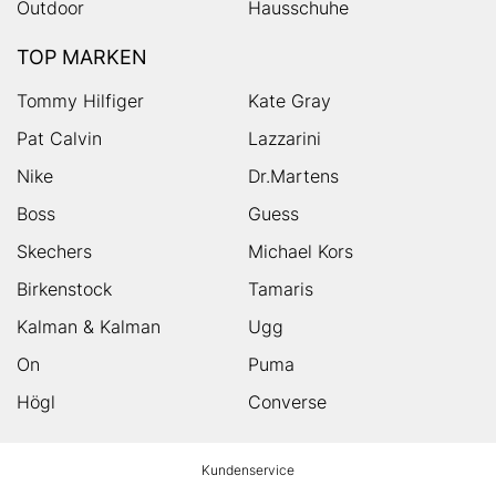
Outdoor
Hausschuhe
TOP MARKEN
Tommy Hilfiger
Kate Gray
Pat Calvin
Lazzarini
Nike
Dr.Martens
Boss
Guess
Skechers
Michael Kors
Birkenstock
Tamaris
Kalman & Kalman
Ugg
On
Puma
Högl
Converse
HUMANIC
Kundenservice
Footer