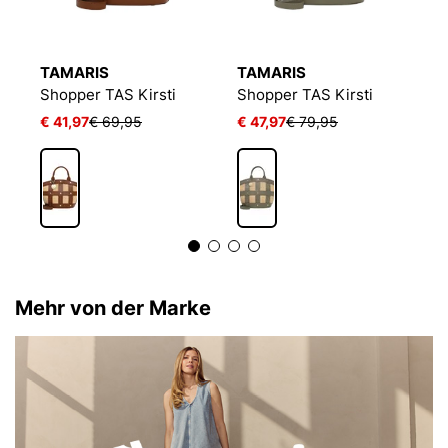
TAMARIS
TAMARIS
T
Hellbraune Handtasche mit beigem Raffiabast
Shopper TAS Kirsti
Shopper TAS Kirsti
S
€ 41,97
€ 69,95
€ 47,97
€ 79,95
€ 
Mehr von der Marke