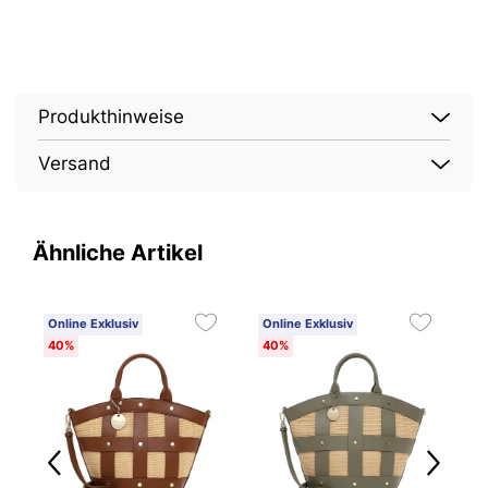
Produkthinweise
Versand
Ähnliche Artikel
Online Exklusiv
Online Exklusiv
O
40%
40%
4