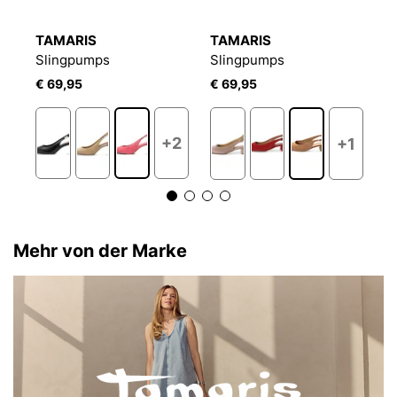
TAMARIS
TAMARIS
H
Slingpumps
Slingpumps
S
€ 69,95
€ 69,95
€
1
+2
+1
Mehr von der Marke