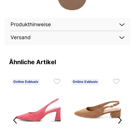
Produkthinweise
Versand
Ähnliche Artikel
Online Exklusiv
Online Exklusiv
O
1