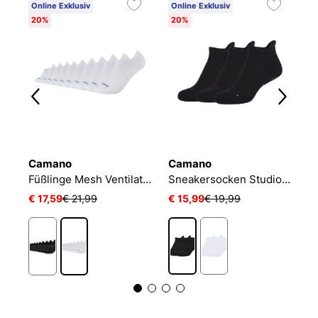
Online Exklusiv
Online Exklusiv
20%
20%
Camano
Camano
N
NIKE EVERYDAY CUSHIONED
Füßlinge Mesh Ventilation
Sneakersocken Studio-Line Pilates und Yoga
€ 17,59
€ 21,99
€ 15,99
€ 19,99
€