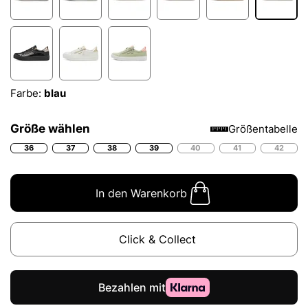
Farbe:
blau
Größe wählen
Größentabelle
36
37
38
39
40
41
42
In den Warenkorb
Click & Collect