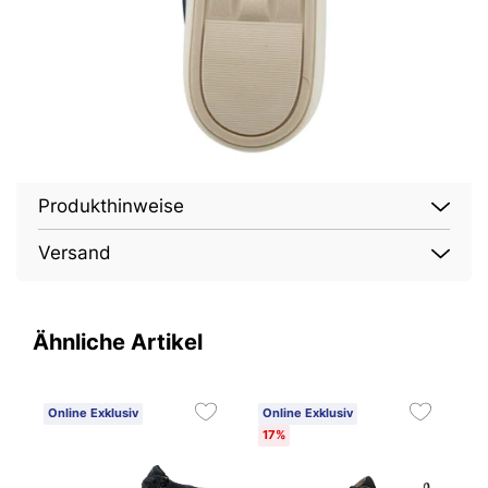
Produkthinweise
Versand
Ähnliche Artikel
Online Exklusiv
Online Exklusiv
O
17%
1