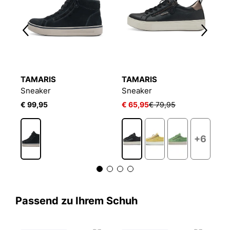
TAMARIS
TAMARIS
T
Sneaker
Sneaker
S
€ 99,95
€ 65,95
€ 79,95
€
1
+6
Passend zu Ihrem Schuh