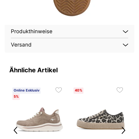
Produkthinweise
Versand
Ähnliche Artikel
Online Exklusiv
40%
O
5%
3