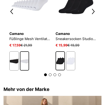
Camano
Camano
N
Füßlinge Mesh Ventilation
Sneakersocken Studio-Line Pilates und Yoga
€ 17,59
€ 21,99
€ 15,99
€ 19,99
€
Mehr von der Marke