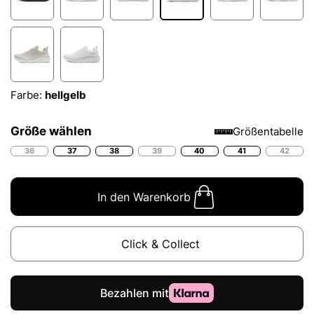
Farbe:
hellgelb
Größe wählen
Größentabelle
36
37
38
39
40
41
42
In den Warenkorb
Click & Collect