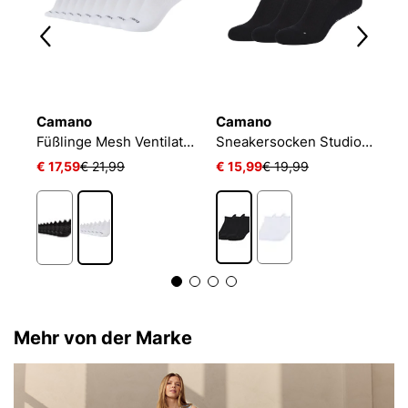
Camano
Camano
N
NIKE EVERYDAY CUSHIONED
Füßlinge Mesh Ventilation
Sneakersocken Studio-Line Pilates und Yoga
€ 17,59
€ 21,99
€ 15,99
€ 19,99
€
Mehr von der Marke