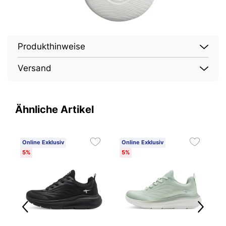
Produkthinweise
Versand
Ähnliche Artikel
Online Exklusiv
Online Exklusiv
O
5%
5%
1