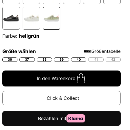
Farbe:
hellgrün
Größe wählen
Größentabelle
36
37
38
39
40
41
42
In den Warenkorb
Click & Collect