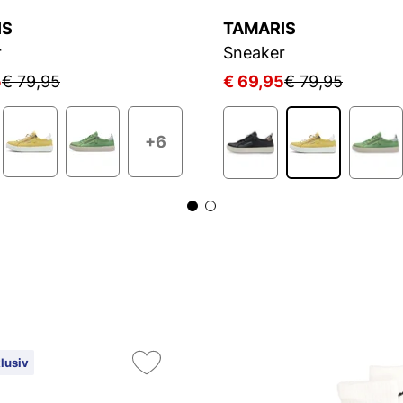
IS
TAMARIS
r
Sneaker
5
€ 79,95
€ 69,95
€ 79,95
+6
lusiv