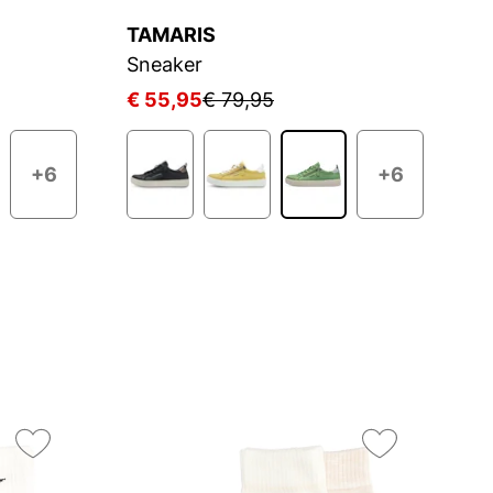
TAMARIS
T
Sneaker
S
€ 55,95
€ 79,95
€
+6
+6
On
3