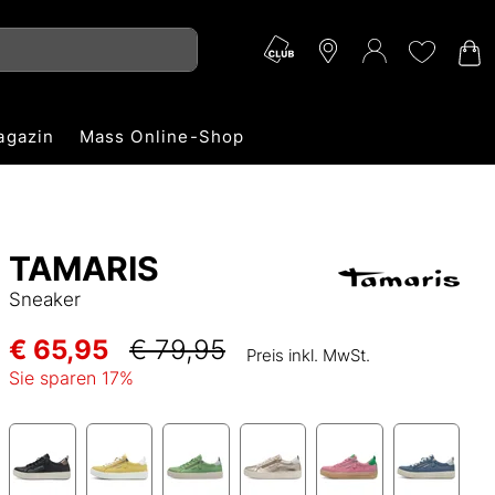
agazin
Mass Online-Shop
TAMARIS
Sneaker
€ 65,95
€ 79,95
Preis inkl. MwSt.
Sie sparen
17
%