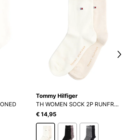
Tommy Hilfiger
S.
IONED
TH WOMEN SOCK 2P RUNFREE
S
€ 14,95
€