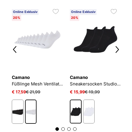
Online Exklusiv
Online Exklusiv
20%
20%
Camano
Camano
N
Füßlinge Mesh Ventilation
Sneakersocken Studio-Line Pilates und Yoga
€ 17,59
€ 21,99
€ 15,99
€ 19,99
€