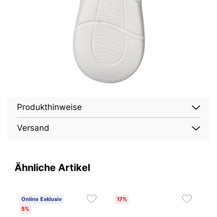
Produkthinweise
Versand
Ähnliche Artikel
Online Exklusiv
17%
O
5%
0