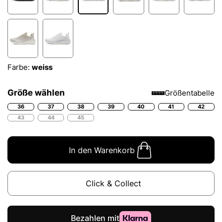
Farbe:
weiss
Größe wählen
Größentabelle
36
37
38
39
40
41
42
43
44
45
In den Warenkorb
Click & Collect