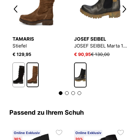
TAMARIS
JOSEF SEIBEL
T
Stiefel
JOSEF SEIBEL Marta 12 | Stiefel für Damen | Grau
St
€ 129,95
€ 90,95
€ 130,00
€
Passend zu Ihrem Schuh
Online Exklusiv
Online Exklusiv
O
30%
20%
2