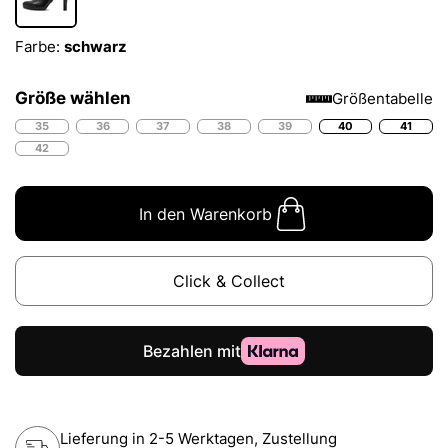
Farbe:
schwarz
Größe wählen
Größentabelle
35
36
37
38
39
40
41
42
In den Warenkorb
Click & Collect
Lieferung in 2-5 Werktagen, Zustellung