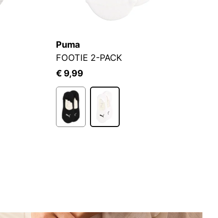
Puma
S.
FOOTIE 2-PACK
Fü
€ 9,99
€