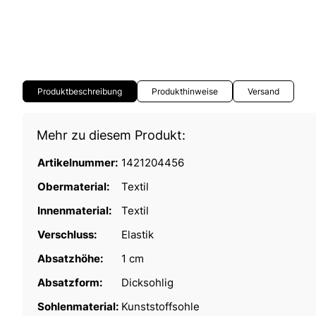
Produktbeschreibung
Produkthinweise
Versand
Mehr zu diesem Produkt:
Artikelnummer:
1421204456
Obermaterial:
Textil
Innenmaterial:
Textil
Verschluss:
Elastik
Absatzhöhe:
1 cm
Absatzform:
Dicksohlig
Sohlenmaterial:
Kunststoffsohle