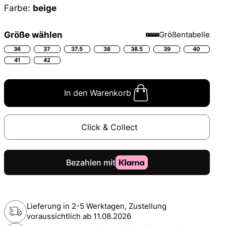
Farbe:
beige
Größe wählen
Größentabelle
36
37
37.5
38
38.5
39
40
41
42
In den Warenkorb
Click & Collect
Lieferung in 2-5 Werktagen, Zustellung
voraussichtlich ab
11.08.2026