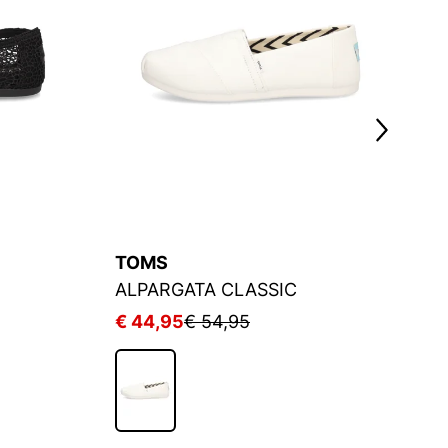
TOMS
T
ALPARGATA CLASSIC
A
€ 44,95
€ 54,95
€