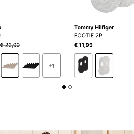
o
Tommy Hilfiger
e
FOOTIE 2P
€ 23,99
€ 11,95
+1