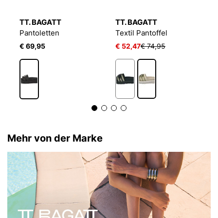
TT. BAGATT
TT. BAGATT
T
Pantoletten
Textil Pantoffel
P
€ 69,95
€ 52,47
€ 74,95
€
Mehr von der Marke