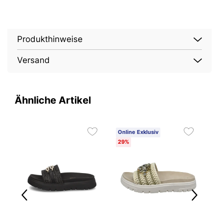
Produkthinweise
Versand
Ähnliche Artikel
Online Exklusiv
O
29%
4